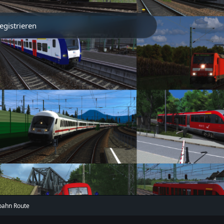
egistrieren
Partner
Traintrack App
bahn Route