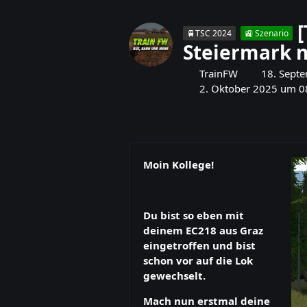
🚆TSC 2024
🚉 Szenario
Steiermark n
TrainFW
18. Sept
2. Oktober 2025 um 0
Moin Kollege!
Du bist so eben mit
deinem EC218 aus Graz
eingetroffen und bist
schon vor auf die Lok
gewechselt.
Mach nun erstmal deine