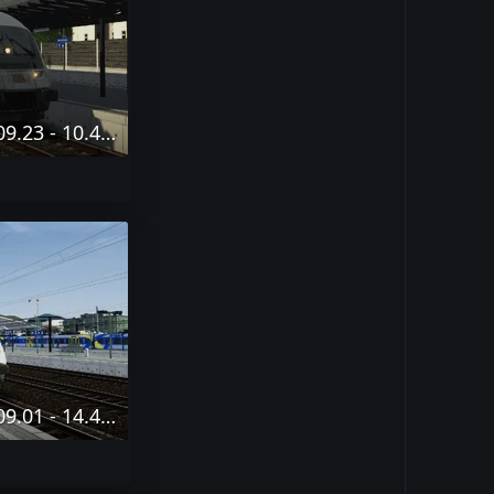
Desktop Screenshot 2023.09.23 - 10.42.58.32-min.png
Desktop Screenshot 2024.09.01 - 14.42.49.08-min.png