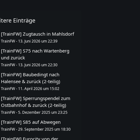
tere Einträge
[TrainFW] Zugtausch in Mahlsdorf
TrainFW
-
13. Juni 2026 um 22:39
[TrainFW] S75 nach Wartenberg
und zurück
TrainFW
-
13. Juni 2026 um 22:30
[TrainFW] Baubedingt nach
Halensee & zurück (2-teilig)
TrainFW
-
11. April 2026 um 15:02
[TrainFW] Sperrungspendel zum
Ostbahnhof & zurück (2-teilig)
TrainFW
-
5. Dezember 2025 um 23:25
[TrainFW] S85 auf Abwegen
TrainFW
-
29. September 2025 um 18:30
[TrainFW] Eurocity von der