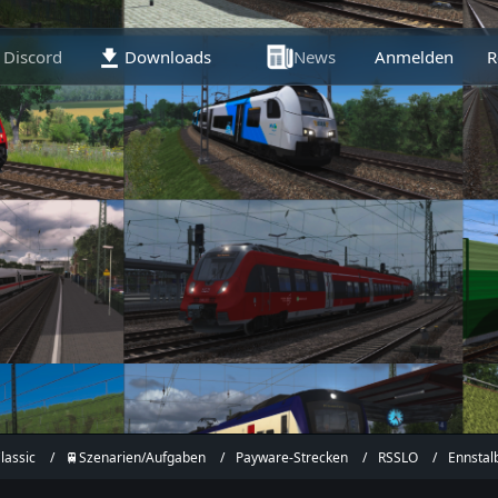
Discord
Downloads
News
Anmelden
Artikel
R
lassic
🚆Szenarien/Aufgaben
Payware-Strecken
RSSLO
Ennstal