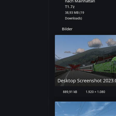
nach Mainhattan
T1.7z
38,93 MB (19
Downloads)
Bilder
889,91 kB
1.920 × 1.080