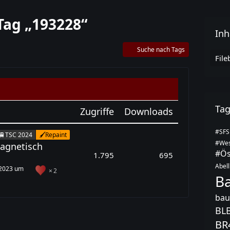
Tag „193228“
Inh
Suche nach Tags
File
Ta
Zugriffe
Downloads
#SFS
🚆TSC 2024
🖌️Repaint
#Wes
Magnetisch
#Ös
1.795
695
Abell
 2023 um
2
B
bau
BL
BR