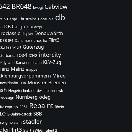
642
BR648
Cabview
bwegt
db
rain
Cargo
Christrains
CocaCola
DB Cargo
63
DBCargo
iroclassic
Donauwörth
display
Flirt3
DSB IR4
Dänemark
erixx
fix
Güterzug
akku
Frankfurt
intercity
ice4
terbacke
ICNG
KLV-Zug
kK
Jylland
Karwendelbahn
lenz
Mainz
mapper
klenburgvorpommern
Mireo
mv
Münster-Bremen
enwaldbahn
hsh
Neigetechnik
nordwestbahn
nwb
Nürnberg
odeg
redesign
Repaint
itz-express
RE61
Rhein
SLO
SBB
S-BahnRostock
stadler
swig-holstein
dlerFlirt3
Start
SWEG
Talent 2