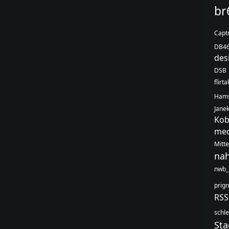
br
Capt
DB4
des
DSB
flirt
Hams
Jane
Kob
mec
Mitt
na
nwb_
prign
RS
schle
Sta