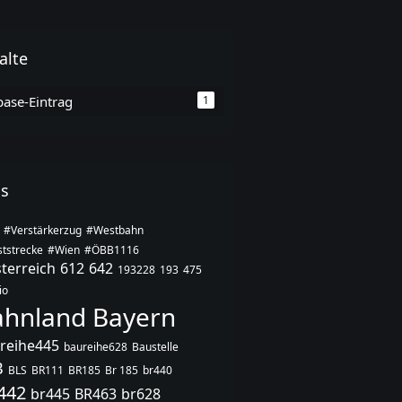
alte
base-Eintrag
1
gs
#Verstärkerzug
#Westbahn
tstrecke
#Wien
#ÖBB1116
terreich
612
642
193228
193
475
io
ahnland Bayern
reihe445
baureihe628
Baustelle
B
BLS
BR111
BR185
Br 185
br440
442
br445
BR463
br628