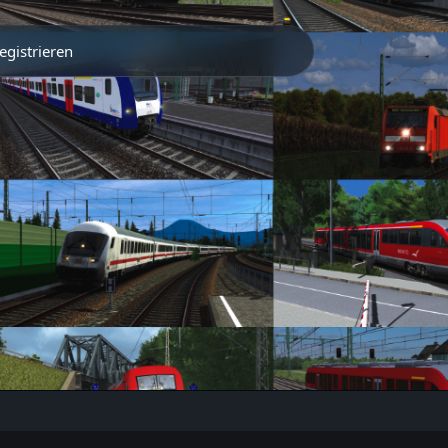
egistrieren
Partner
Traintrack App