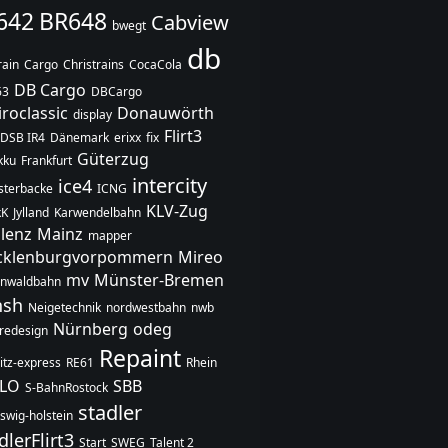
642
BR648
Cabview
bwegt
db
rain
Cargo
Christrains
CocaCola
DB Cargo
63
DBCargo
iroclassic
Donauwörth
display
Flirt3
DSB IR4
Dänemark
erixx
fix
Güterzug
akku
Frankfurt
intercity
ice4
terbacke
ICNG
KLV-Zug
kK
Jylland
Karwendelbahn
lenz
Mainz
mapper
klenburgvorpommern
Mireo
mv
Münster-Bremen
enwaldbahn
hsh
Neigetechnik
nordwestbahn
nwb
Nürnberg
odeg
redesign
Repaint
itz-express
RE61
Rhein
SLO
SBB
S-BahnRostock
stadler
swig-holstein
dlerFlirt3
Start
SWEG
Talent 2