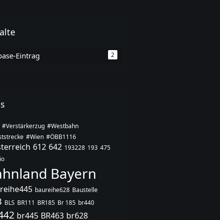
alte
base-Eintrag
2
gs
#Verstärkerzug
#Westbahn
tstrecke
#Wien
#ÖBB1116
terreich
612
642
193228
193
475
io
ahnland Bayern
reihe445
baureihe628
Baustelle
B
BLS
BR111
BR185
Br 185
br440
442
br445
BR463
br628