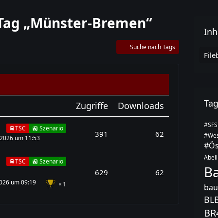
 Tag „Münster-Bremen“
Inh
Suche nach Tags
File
Ta
Zugriffe
Downloads
#SFS
🚆TSC
🚉 Szenario
391
62
#Wes
 2026 um 11:53
#Ös
Abell
🚆TSC
🚉 Szenario
B
629
62
2026 um 09:19
1
bau
BL
BR