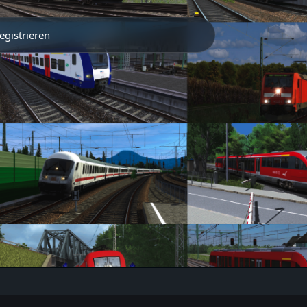
egistrieren
Partner
Traintrack App