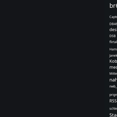
br
Capt
DB4
des
DSB
flirt
Hams
Jane
Kob
mec
Mitt
na
nwb_
prign
RS
schle
Sta