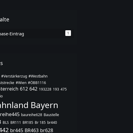
alte
base-Eintrag
1
gs
#Verstärkerzug
#Westbahn
tstrecke
#Wien
#ÖBB1116
terreich
612
642
193228
193
475
io
ahnland Bayern
reihe445
baureihe628
Baustelle
B
BLS
BR111
BR185
Br 185
br440
442
br445
BR463
br628