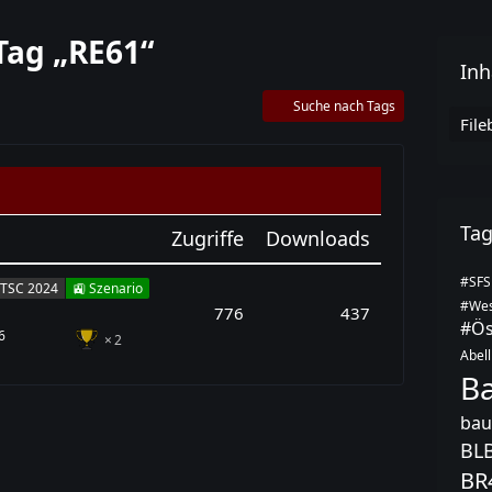
Tag „RE61“
Inh
Suche nach Tags
File
Ta
Zugriffe
Downloads
#SFS
TSC 2024
🚉 Szenario
#Wes
776
437
#Ös
6
2
Abell
B
bau
BL
BR