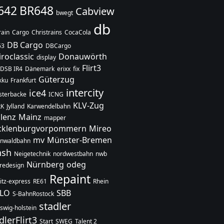
642
BR648
Cabview
bwegt
db
rain
Cargo
Christrains
CocaCola
DB Cargo
63
DBCargo
iroclassic
Donauwörth
display
Flirt3
DSB IR4
Dänemark
erixx
fix
Güterzug
akku
Frankfurt
intercity
ice4
terbacke
ICNG
KLV-Zug
kK
Jylland
Karwendelbahn
lenz
Mainz
mapper
klenburgvorpommern
Mireo
mv
Münster-Bremen
enwaldbahn
hsh
Neigetechnik
nordwestbahn
nwb
Nürnberg
odeg
redesign
Repaint
itz-express
RE61
Rhein
SLO
SBB
S-BahnRostock
stadler
swig-holstein
dlerFlirt3
Start
SWEG
Talent 2