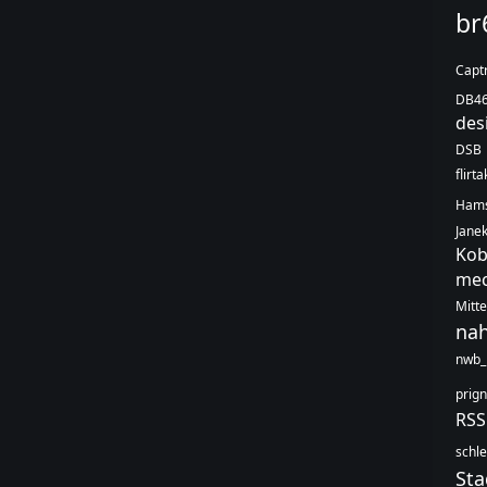
br
Capt
DB4
des
DSB
flirt
Hams
Jane
Kob
mec
Mitt
na
nwb_
prign
RS
schle
Sta