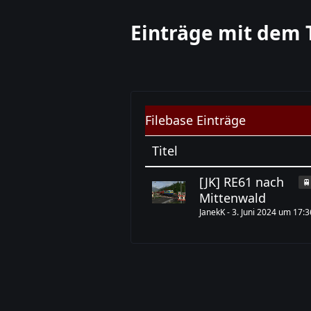
Einträge mit dem 
Filebase Einträge
Titel
[JK] RE61 nach

Mittenwald
JanekK
-
3. Juni 2024 um 17:3