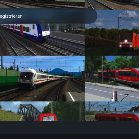
egistrieren
Partner
Traintrack App