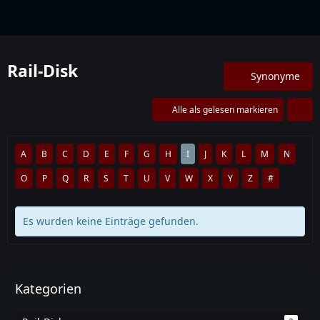
Lexikon
Rail-Disk
Synonyme
Alle als gelesen markieren
A
B
C
D
E
F
G
H
I
J
K
L
M
N
O
P
Q
R
S
T
U
V
W
X
Y
Z
#
Es wurden keine Einträge gefunden.
Kategorien