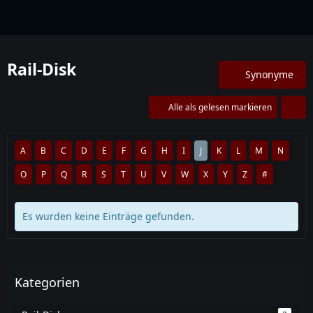
Lexikon
Rail-Disk
Synonyme
Alle als gelesen markieren
A
B
C
D
E
F
G
H
I
J
K
L
M
N
O
P
Q
R
S
T
U
V
W
X
Y
Z
#
Es wurden keine Einträge gefunden.
Kategorien