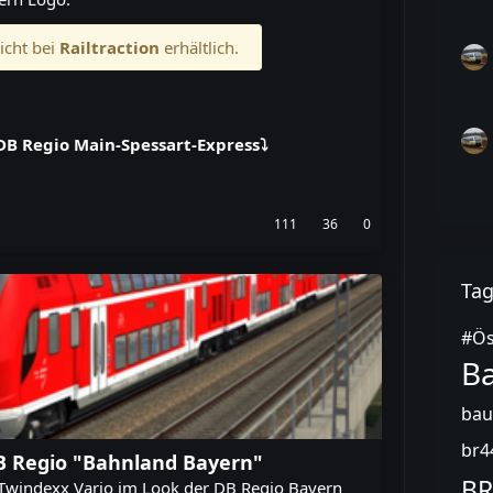
icht bei
Railtraction
erhältlich.
DB Regio Main-Spessart-Express⤵️
111
36
0
Ta
#Ös
B
bau
br4
DB Regio "Bahnland Bayern"
BR
r Twindexx Vario im Look der DB Regio Bayern