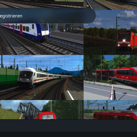
egistrieren
Partner
Traintrack App