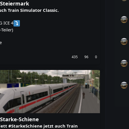
4 Steiermark
uch Train Simulator Classic.
G ICE 4
-Teiler)
e
435
96
0
 Starke-Schiene
lett #StarkeSchiene jetzt auch Train