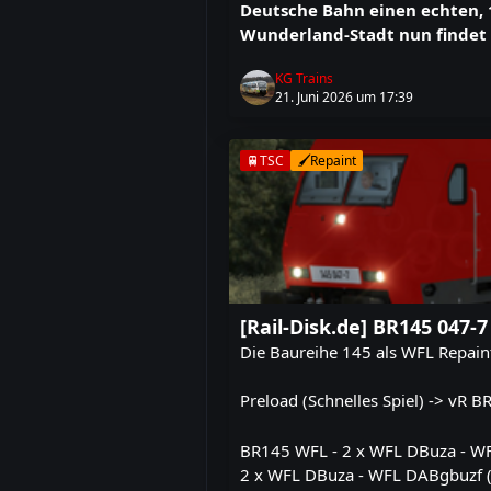
Deutsche Bahn einen echten, 1
Wunderland-Stadt nun findet 
KG Trains
21. Juni 2026 um 17:39
🚆TSC
🖌️Repaint
[Rail-Disk.de] BR145 047
Die Baureihe 145 als WFL Repain
Preload (Schnelles Spiel) -> vR 
BR145 WFL - 2 x WFL DBuza - WF
2 x WFL DBuza - WFL DABgbuzf (