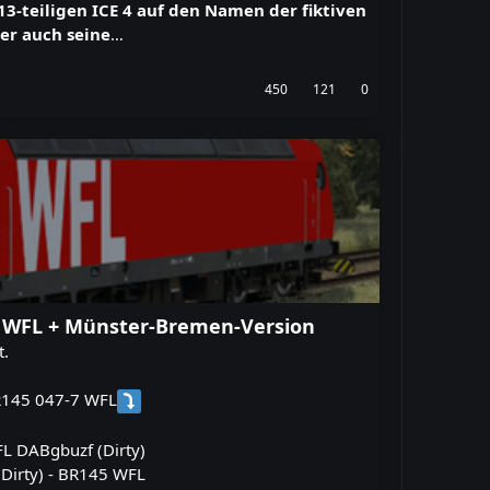
3-teiligen ICE 4 auf den Namen der fiktiven
er auch seine
…
450
121
0
-7 WFL + Münster-Bremen-Version
t.
BR145 047-7 WFL
L DABgbuzf (Dirty)
Dirty) - BR145 WFL