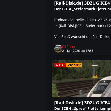
[Rail-Disk.de] 3DZUG ICE
Der ICE 4 „Steiermark“ jetzt a
Preload (Schnelles Spiel) ->3DZU
-> [Rail-Disk]ICE 4 Steiermark (12
Viel Spaß wünscht die Rail-Disk.d
KG Trains
21. Juni 2026 um 17:56
🚆TSC
🖌️Repaint
[Rail-Disk.de] 3DZUG ICE4
Der ICE 4 „Spree“ Flotte komp