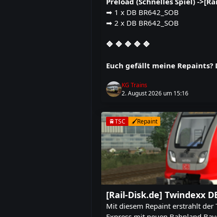
Preload (Schnelles Spiel) ->[
➡️ 1 x DB BR642_SOB
➡️ 2 x DB BR642_SOB
🔷 🔷 🔷 🔷 🔷
Euch gefällt meine Repaints?
KG Trains
2. August 2026 um 15:16
🚆TSC
🖌️Repaint
[Rail-Disk.de] Twindexx 
Mit diesem Repaint erstrahlt der
Express mit neuen Bahnland Bay