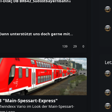
Rail-Disk] DB BR642_Südostbayernbahn⤵️
 Dann unterstützt uns doch gerne mit
…
139
29
0
Let
DB "Main-Spessart-Express"
 Twindexx Vario im Look der Main-Spessart-
ern Logo.