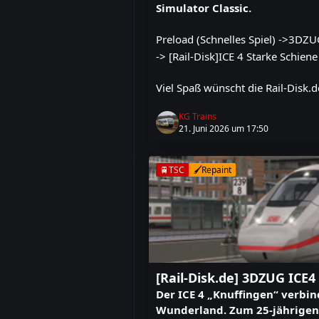
Simulator Classic.
Preload (Schnelles Spiel) ->3DZU
-> [Rail-Disk]ICE 4 Starke Schiene 
Viel Spaß wünscht die Rail-Disk.d
KG Trains
21. Juni 2026 um 17:50
🚆TSC
🖌️Repaint
[Rail-Disk.de] 3DZUG ICE
Der ICE 4 „Knuffingen“ verbi
Wunderland. Zum 25-jährigen 