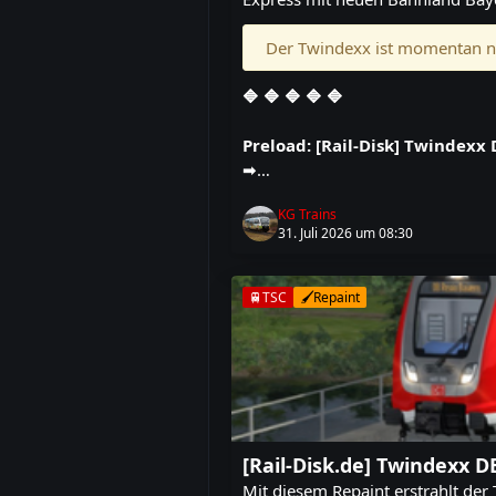
Der Twindexx ist momentan n
🔷 🔷 🔷 🔷 🔷
Preload: [Rail-Disk] Twindexx 
➡️
…
KG Trains
31. Juli 2026 um 08:30
🚆TSC
🖌️Repaint
[Rail-Disk.de] Twindexx 
Mit diesem Repaint erstrahlt de