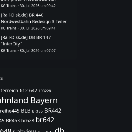
KG Trains
30. Juli 2026 um 09:42
[Rail-Disk.de] BR 440
Nordwestbahn Redesign 3 Teiler
KG Trains
30. Juli 2026 um 09:41
[Rail-Disk.de] DB BR 147
"InterCity"
KG Trains
30. Juli 2026 um 07:07
gs
terreich
612
642
193228
ahnland Bayern
BR442
BLB
reihe445
BR185
br642
45
BR463
br628
db
648
Cabview