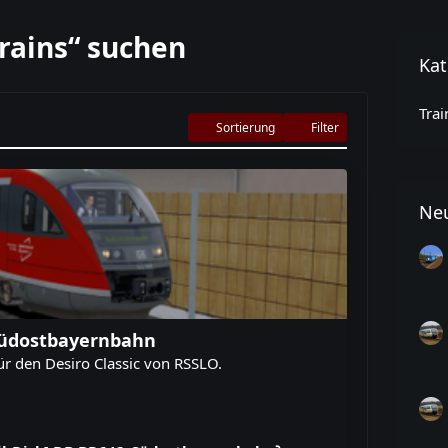
rains“ suchen
Kat
Trai
Sortierung
Filter
Neu
 Südostbayernbahn
r den Desiro Classic von RSSLO.