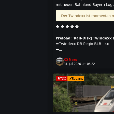
mit neuen Bahnland Bayern Logo
Der Twindexx ist momentan n
🔷 🔷 🔷 🔷 🔷
Preload: [Rail-Disk] Twindexx 
➡️
Twindexx DB Regio BLB - 4x
➡️
…
KG Trains
31. Juli 2026 um 08:22
🚆TSC
🖌️Repaint