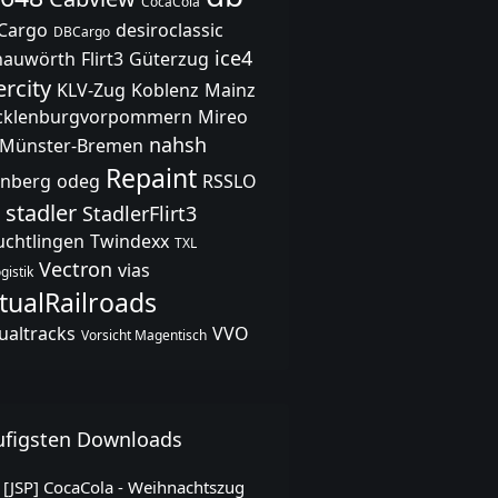
CocaCola
Cargo
desiroclassic
DBCargo
ice4
nauwörth
Flirt3
Güterzug
ercity
KLV-Zug
Koblenz
Mainz
klenburgvorpommern
Mireo
nahsh
Münster-Bremen
Repaint
nberg
odeg
RSSLO
stadler
StadlerFlirt3
uchtlingen
Twindexx
TXL
Vectron
vias
gistik
rtualRailroads
tualtracks
VVO
Vorsicht Magentisch
figsten Downloads
[JSP] CocaCola - Weihnachtszug