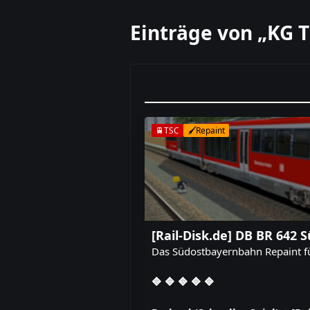
Einträge von „KG T
🚆TSC
🖌️Repaint
[Rail-Disk.de] DB BR 642
Das Südostbayernbahn Repaint fü
🔷 🔷 🔷 🔷 🔷