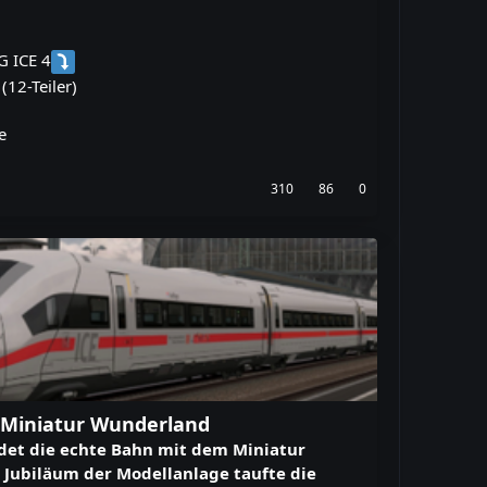
G ICE 4
(12-Teiler)
e
310
86
0
4 Miniatur Wunderland
ndet die echte Bahn mit dem Miniatur
Jubiläum der Modellanlage taufte die