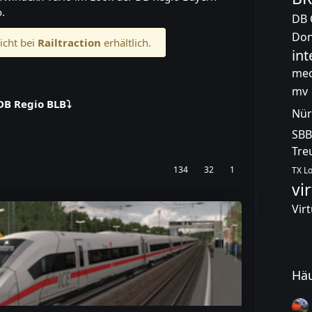
.
DB 
Do
icht bei
Railtraction
erhältlich.
int
mec
mv
DB Regio BLB⤵️
Nür
SBB
Tre
134
32
1
TX Lo
vi
Vir
Häu