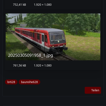
752,41 kB
1.920 × 1.080
20250305091958_1.jpg
761,56 kB
1.920 × 1.080
br628
baureihe628
Teilen