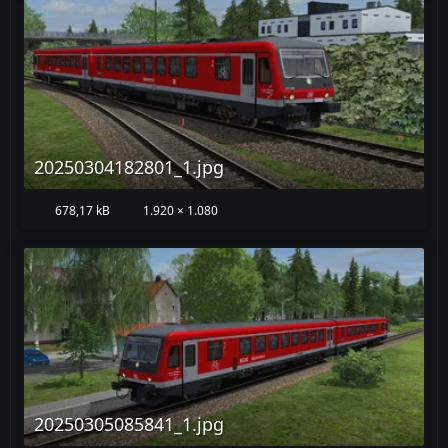
20250304182801_1.jpg
678,17 kB
1.920 × 1.080
20250305085841_1.jpg