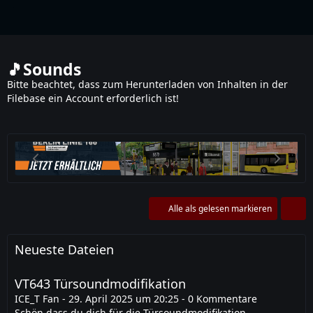
Train Simulator Classic
🎵Sounds
Bitte beachtet, dass zum Herunterladen von Inhalten in der
Filebase ein Account erforderlich ist!
Alle als gelesen markieren
Neueste Dateien
VT643 Türsoundmodifikation
ICE_T Fan
-
29. April 2025 um 20:25
-
0 Kommentare
Schön,dass du dich für die Türsoundmodifikation