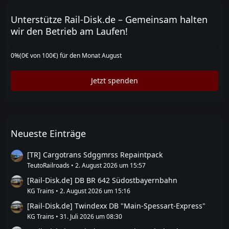
Unterstütze Rail-Disk.de – Gemeinsam halten
wir den Betrieb am Laufen!
0
0%(0€ von 100€) für den Monat August
%
Jetzt spenden
Neueste Einträge
[TR] Cargotrans Sdggmrss Repaintpack
TeutoRailroads
2. August 2026 um 15:57
[Rail-Disk.de] DB BR 642 Südostbayernbahn
KG Trains
2. August 2026 um 15:16
[Rail-Disk.de] Twindexx DB "Main-Spessart-Express"
KG Trains
31. Juli 2026 um 08:30