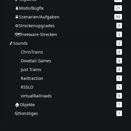
🪲Mods/Bugfix
21
🚆Szenarien/Aufgaben
93
⚙️Streckenupgrades
0
🗺️Freeware-Strecken
2
🎵Sounds
2
ChrisTrains
0
Dovetail Games
0
Just Trains
0
Railtraction
1
RSSLO
1
virtualRailroads
0
🏠Objekte
1
🎲Sonstiges
1