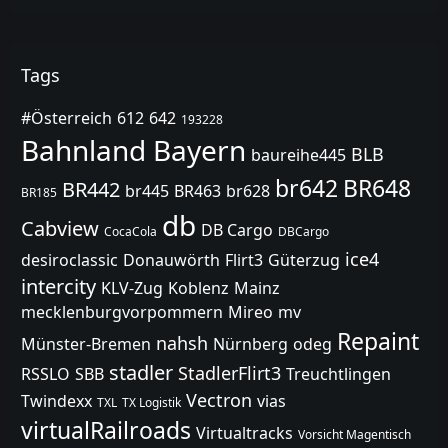
Tags
#Österreich
612
642
193228
Bahnland Bayern
BLB
baureihe445
br642
BR648
BR442
br445
BR463
br628
BR185
db
Cabview
DB Cargo
CocaCola
DBCargo
ice4
desiroclassic
Donauwörth
Flirt3
Güterzug
intercity
KLV-Zug
Koblenz
Mainz
mecklenburgvorpommern
Mireo
mv
Repaint
nahsh
Münster-Bremen
Nürnberg
odeg
stadler
StadlerFlirt3
RSSLO
SBB
Treuchtlingen
Vectron
Twindexx
vias
TXL
TX Logistik
virtualRailroads
Virtualtracks
Vorsicht Magentisch