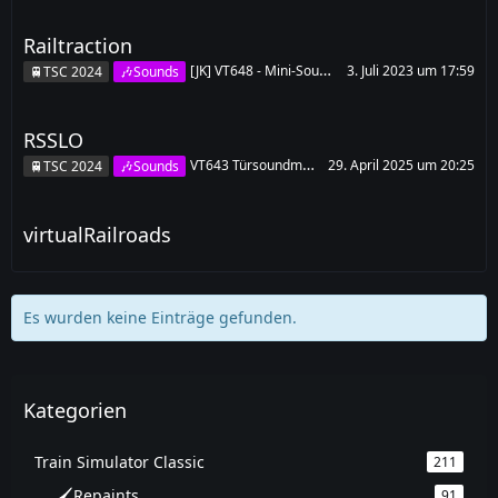
Railtraction
3. Juli 2023 um 17:59
[JK] VT648 - Mini-Soundupdate (Makro)
🚆TSC 2024
🎶Sounds
RSSLO
29. April 2025 um 20:25
VT643 Türsoundmodifikation
🚆TSC 2024
🎶Sounds
virtualRailroads
Es wurden keine Einträge gefunden.
Kategorien
Train Simulator Classic
211
🖌️Repaints
91